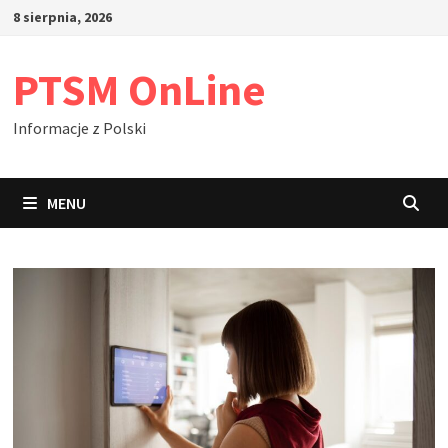
Skip
8 sierpnia, 2026
to
content
PTSM OnLine
Informacje z Polski
MENU